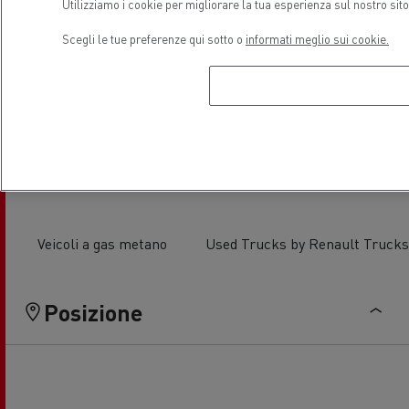
Utilizziamo i cookie per migliorare la tua esperienza sul nostro sit
Scegli le tue preferenze qui sotto o
informati meglio sui cookie.
Assistenza e Riparazione Veicoli
Distribuzione Veicoli
Commerciali
Commerciali Leggeri
Veicoli a gas metano
Used Trucks by Renault Trucks
Posizione