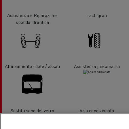
Assistenza e Riparazione
Tachigrafi
sponda idraulica
Allineamento ruote / assali
Assistenza pneumatici
Sostituzione del vetro
Aria condizionata