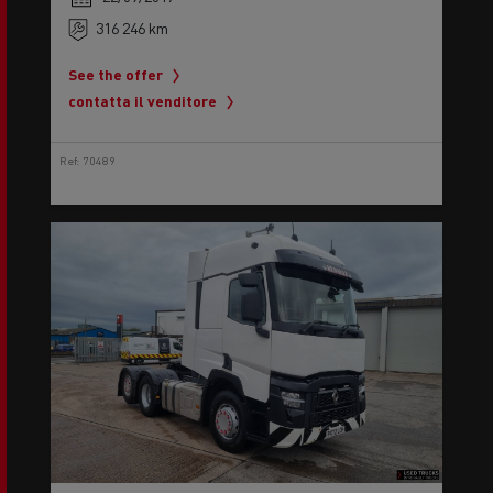
316 246 km
See the offer
contatta il venditore
Ref: 70489