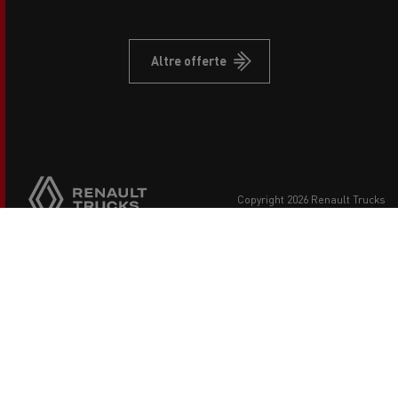
Altre offerte
copyright 2026 Renault Trucks
Footer
Consulta gli altri siti web ufficiali Renault Trucks
menu
Per i Partners
Legal