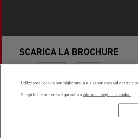
SCARICA LA BROCHURE
Utilizziamo i cookie per migliorare la tua esperienza sul nostro sit
RENAULT TRUCKS T P-
ROAD
Scegli le tue preferenze qui sotto o
informati meglio sui cookie.