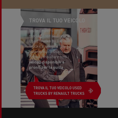
TROVA IL TUO VEICOLO
Visita il nostro
marketplace dedicato a
Used Trucks by Renault
Trucks e scegli il tuo
nuovo veicolo usato.
Potrai consultare tutti i
veicoli disponibili e
pronti per la guida
.
TROVA IL TUO VEICOLO USED
TRUCKS BY RENAULT TRUCKS