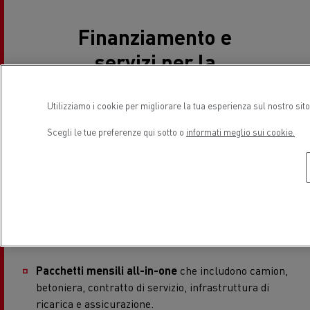
Finanziamento e
servizi per la
massima
tranquillità
Utilizziamo i cookie per migliorare la tua esperienza sul nostro sit
Scegli le tue preferenze qui sotto o
informati meglio sui cookie.
Investire nel trasporto elettrico per le costruzioni non
deve compromettere la redditività.
Renault Trucks
Financial Services
offre soluzioni di finanziamento su
misura::
Pacchetti mensili all-in-one
che includono camion,
betoniera, contratto di servizio, infrastruttura di
ricarica e assicurazione.