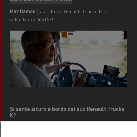
Max Damour
, autista del Renault Trucks K e
cofondatore di ST2D.
Si sente sicuro a bordo del suo Renault Trucks
K?
Max Damour
— Sì, il veicolo offre un’elevata
sensazione di sicurezza e la sua ottima tenuta di