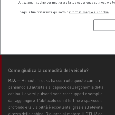
Utilizziamo i cookie per migliorare la tua esperienza sul nostro sit
strada mi ha subito convinto. Inoltre, non colgo la
differenza tra guidare a vuoto e a pieno carico.
Scegli le tue preferenze qui sotto o
informati meglio sui cookie.
L’attivazione automatica delle luci all’ingresso delle
gallerie o al calare della sera contribuisce alla
sensazione di sicurezza. Inoltre, il freno di parcheggio
è semplice da attivare e viene automaticamente
rilasciato quando s’innesta la marcia.
Come giudica la comodità del veicolo?
M.D.
— Renault Trucks ha costruito questo camion
pensando all’autista e si capisce dall’ergonomia della
cabina. I diversi pulsanti sono raggruppati e semplici
da raggiungere. L’abitacolo con il lettino è spazioso e
profondo e la visibilità è eccellente, grazie all’elevata
altezza della cabina. Riguardo al motore, il DTI 13 da