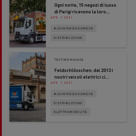
Ogni notte, 15 negozi di lusso
di Parigi ricevono la loro
APR. 1 2021
merce con un veicolo
elettrico
#JOINTHEGOODMOVE
DISTRIBUZIONE
TESTIMONIANZA
Feldschlösschen: dal 2013 i
nostri veicoli elettrici ci
APR. 1 2021
garantiscono un vantaggio
competitivo
#JOINTHEGOODMOVE
DISTRIBUZIONE
ELETTROMOBILITÀ