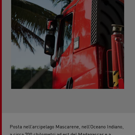
Posta nell’arcipelago Mascarene, nell’Oceano Indiano,
a circa 700 chilometri ad est del Madagascar e a