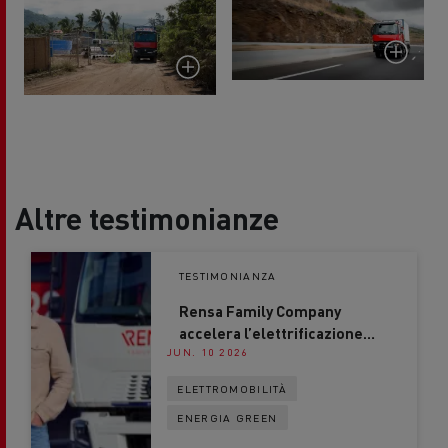
Altre testimonianze
TESTIMONIANZA
Rensa Family Company
accelera l’elettrificazione
JUN. 10 2026
con Renault Trucks
ELETTROMOBILITÀ
ENERGIA GREEN