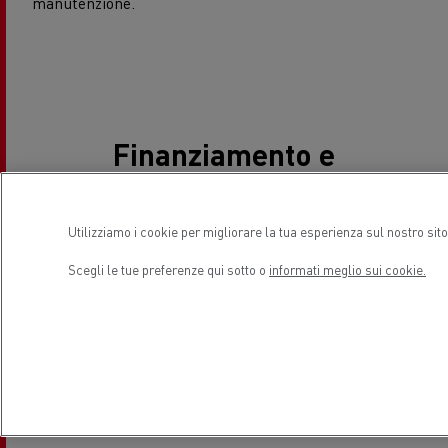
manutenzione.
Finanziamento e
servizi per le flotte
di consegna
Utilizziamo i cookie per migliorare la tua esperienza sul nostro sit
Scegli le tue preferenze qui sotto o
informati meglio sui cookie.
L’elettromobilità non riguarda solo i veicoli, ma un
ecosistema completo.
Renault Trucks Financial
Services
offre soluzioni di finanziamento flessibili e
trasparenti: