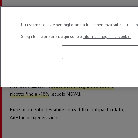
Utilizziamo i cookie per migliorare la tua esperienza sul nostro sit
Costo totale di
Scegli le tue preferenze qui sotto o
informati meglio sui cookie.
proprietà (TCO)
Il gas naturale è più economico del diesel e non
richiede AdBlue. Il
costo dell'energia può essere
ridotto fino a -18%
(studio NGVA).
Funzionamento flessibile senza filtro antiparticolato,
AdBlue o rigenerazione.