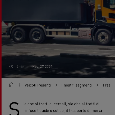
5min
Nov. 27 2024
Veicoli Pesanti
I nostri segmenti
Traspo
S
ia che si tratti di cereali, sia che si tratti di
rinfuse liquide o solide, il trasporto di merci