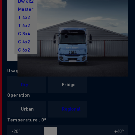
Dw 6x2
Master
T 4x2
T 6x2
C 8x4
C 4x2
C 6x2
Usage
Dry
Fridge
Operation
Urban
Regional
Temperature :
0
°