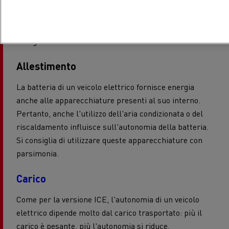
l'energia necessaria per la frenata viene riutilizzata e
"restituita" alla batteria. Ciò significa che anche su un
percorso collinare è possibile fornire apporto
energetico al veicolo.
Allestimento
La batteria di un veicolo elettrico fornisce energia
anche alle apparecchiature presenti al suo interno.
Pertanto, anche l'utilizzo dell'aria condizionata o del
riscaldamento influisce sull'autonomia della batteria.
Si consiglia di utilizzare queste apparecchiature con
parsimonia.
Carico
Come per la versione ICE, l'autonomia di un veicolo
elettrico dipende molto dal carico trasportato: più il
carico è pesante, più l'autonomia si riduce.