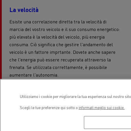
La velocità
Esiste una correlazione diretta tra la velocità di
marcia del vostro veicolo e il suo consumo energetico:
più elevata è la velocità del veicolo, più energia
consuma. Ciò significa che gestire l'andamento del
veicolo è un fattore imprtante. Dovete anche sapere
che l'energia può essere recuperata attraverso la
frenata. Se utilizzata correttamente, è possibile
aumentare l'autonomia.
Topografia
Utilizziamo i cookie per migliorare la tua esperienza sul nostro sit
Anche la tipologia di percorso gioca un ruolo decisivo
Scegli le tue preferenze qui sotto o
informati meglio sui cookie.
nell'autonomia. In salita, il motore richiede più energia
e quindi l'autonomia si riduce. Tuttavia, in fase di
discesa, un camion elettrico ricarica la batteria poiché