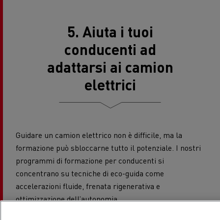
5. Aiuta i tuoi
conducenti ad
adattarsi ai camion
elettrici
Guidare un camion elettrico non è difficile, ma la
formazione può sbloccarne tutto il potenziale. I nostri
programmi di formazione per conducenti si
concentrano su tecniche di eco-guida come
accelerazioni fluide, frenata rigenerativa e
ottimizzazione dell’autonomia.