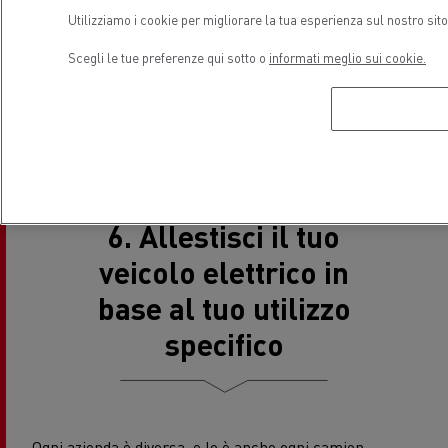
Conducenti adeguatamente preparati massimizzano
Utilizziamo i cookie per migliorare la tua esperienza sul nostro sit
l’efficienza, migliorano la sicurezza e offrono
un’esperienza migliore al cliente grazie a operazioni
Scegli le tue preferenze qui sotto o
informati meglio sui cookie.
più silenziose e pulite.
6. Allestisci il tuo
veicolo elettrico in
base al tuo utilizzo
specifico
Ogni azienda è diversa, e lo è anche ogni camion.