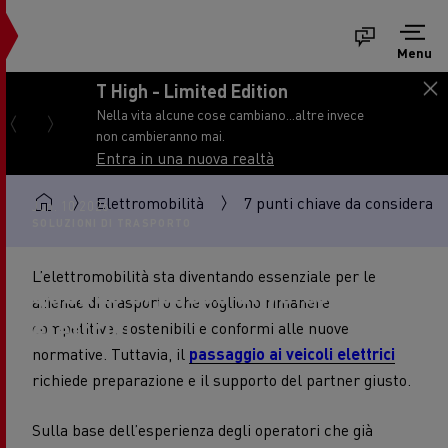
Menu
T High - Limited Edition
Nella vita alcune cose cambiano...altre invece
non cambieranno mai.
Entra in una nuova realtà
Elettromobilità
7 punti chiave da considerare 
Jun. 10 2026
SOLUZIONI DI TRASPORTO
7 punti chiave da considerare
L’elettromobilità sta diventando essenziale per le
quando si passa ai veicoli
aziende di trasporto che vogliono rimanere
elettrici
competitive, sostenibili e conformi alle nuove
normative. Tuttavia, il
passaggio ai veicoli elettrici
richiede preparazione e il supporto del partner giusto.
Sulla base dell’esperienza degli operatori che già