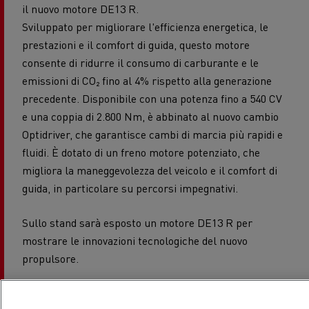
il nuovo motore DE13 R.
Sviluppato per migliorare l'efficienza energetica, le
prestazioni e il comfort di guida, questo motore
consente di ridurre il consumo di carburante e le
emissioni di CO₂ fino al 4% rispetto alla generazione
precedente. Disponibile con una potenza fino a 540 CV
e una coppia di 2.800 Nm, è abbinato al nuovo cambio
Optidriver, che garantisce cambi di marcia più rapidi e
fluidi. È dotato di un freno motore potenziato, che
migliora la maneggevolezza del veicolo e il comfort di
guida, in particolare su percorsi impegnativi.
Sullo stand sarà esposto un motore DE13 R per
mostrare le innovazioni tecnologiche del nuovo
propulsore.
I motori elettrici crescono