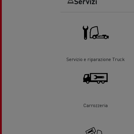
Servizi
La scelta di un LCV
Uno 
prog
Finanzamenti e assicurazioni
Veic
Optifuel Solutions
Form
Ener
Servizio e riparazione Truck
La nostra visione
mia 
Quale energia alternativa
scegliere per il vostro camion?
Carrozzeria
Servizi di emergenza e antincendio
Vei