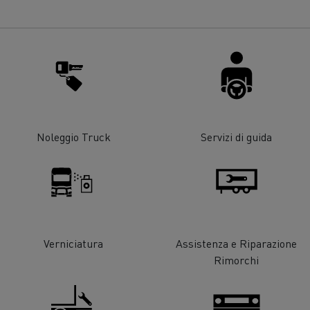
strumento di lavoro ben
ettato
oli sempre disponibili
Garanzia, riparazione e
manutenzione
azione degli autisti di camion
Manutenzione e riparazi
gia alternativa: quale per la
Energie per decarbonizz
Noleggio Truck
Servizi di guida
azienda?
Verniciatura
Assistenza e Riparazione
Rimorchi
coli per la pulizia di fognature
Manutenzione str