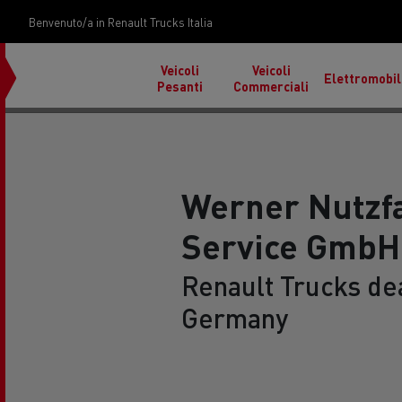
Benvenuto/a in Renault Trucks Italia
Veicoli
Veicoli
Elettromobil
Pesanti
Commerciali
Werner Nutzf
Service GmbH
Renault Trucks de
Trasporto auto in Italia
Cond
in F
Germany
Materiali da costruzione sulle isole
Tras
Used Trucks by Renault
Renault Tr
Reunion
Renault Trucks E-Tech
Trucks
Renault Trucks Master Red
Programma
EDITION Esclusivo