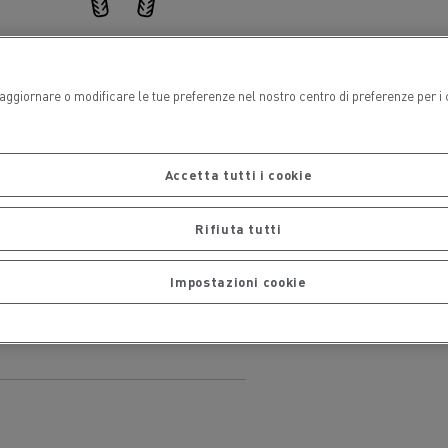
Allineamento ruote / assali
i aggiornare o modificare le tue preferenze nel nostro centro di preferenze per i
arlsberg
CEM Ambiente
l veicolo
Accetta tutti i cookie
Rifiuta tutti
Trasporto merci
Impostazioni cookie