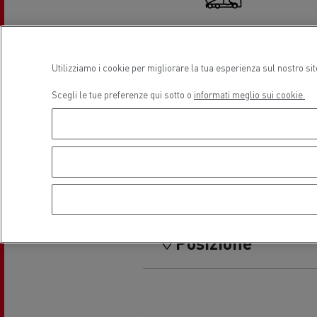
Idraulica
A
Utilizziamo i cookie per migliorare la tua esperienza sul nostro si
Guerlain
Scegli le tue preferenze qui sotto o
informati meglio sui cookie.
Il leasing Renault Trucks Financial
Il s
Services
Trasporto refrigerato
Trasp
Assistenza pneumatici
Hout
Guidare veicoli a CNG
natu
Posizione