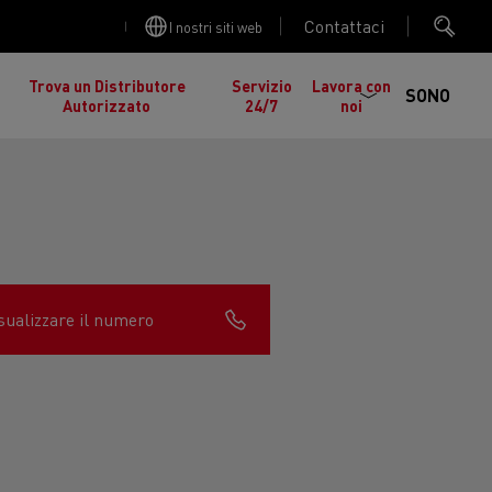
Contattaci
I nostri siti web
Trova un Distributore
Servizio
Lavora con
SONO
Autorizzato
24/7
noi
sualizzare il numero
cia
Manutenzione stradale in Lituania
gelati in
nault Trucks K
Renault Trucks C
ed EDITION