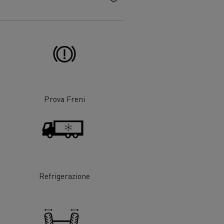
Risparmia carburante
one
are
Renault Trucks e la riduzione delle
Prova Freni
emissioni di CO2
Refrigerazione
adale
Raccolta rifiuti