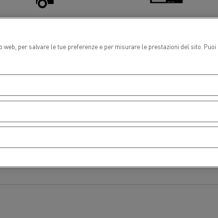
ssistenza e Riparazione sponda
Tachigrafi
to web, per salvare le tue preferenze e per misurare le prestazioni del sito. Puo
Gruppo Delanchy
Feldschlösschen - C
idraulica
ogno di un ingegnere
Design: la rivoluzione de
elettrico
orto lunga distanza
Trasporto auto
Aria condizionata
ch Transports: veicoli a gas
rale