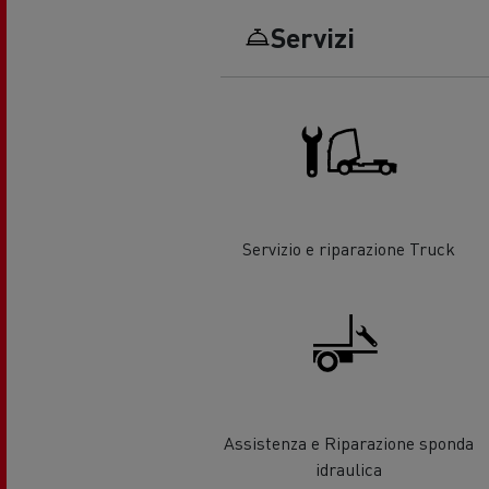
La scelta di un LCV
Uno 
Servizi
prog
Finanzamenti e assicurazioni
Veic
Optifuel Solutions
Form
Ener
La nostra visione
mia 
Servizio e riparazione Truck
Quale energia alternativa
scegliere per il vostro camion?
Assistenza e Riparazione sponda
Servizi di emergenza e antincendio
Vei
idraulica