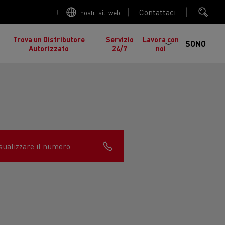
Contattaci
I nostri siti web
Trova un Distributore
Servizio
Lavora con
SONO
Autorizzato
24/7
noi
sualizzare il numero
cia
Manutenzione stradale in Lituania
gelati in
nault Trucks K
Renault Trucks C
ed EDITION