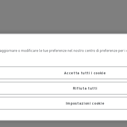
arlsberg
CEM Ambiente
l veicolo
i aggiornare o modificare le tue preferenze nel nostro centro di preferenze per i
Trasporto merci
Accetta tutti i cookie
Rifiuta tutti
Impostazioni cookie