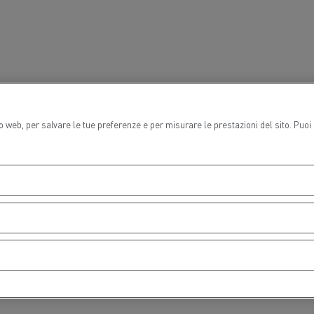
Gruppo Delanchy
Feldschlösschen - C
ogno di un ingegnere
Design: la rivoluzione de
to web, per salvare le tue preferenze e per misurare le prestazioni del sito. Puo
elettrico
orto lunga distanza
Trasporto auto
ch Transports: veicoli a gas
rale