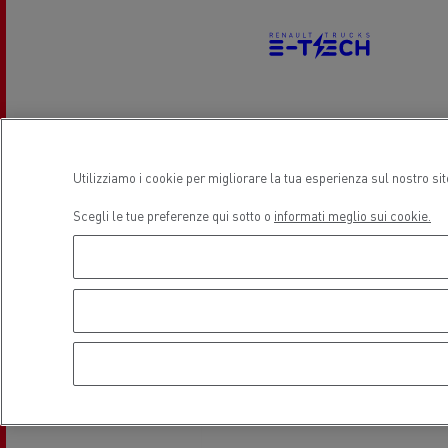
Guerlain
Veicoli elettrici
Il leasing Renault Trucks Financial
Il s
Utilizziamo i cookie per migliorare la tua esperienza sul nostro si
Services
Posizione
Scegli le tue preferenze qui sotto o
informati meglio sui cookie.
Trasporto refrigerato
Trasp
Hout
Guidare veicoli a CNG
natu