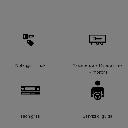
strumento di lavoro ben
ettato
oli sempre disponibili
Garanzia, riparazione e
manutenzione
azione degli autisti di camion
Manutenzione e riparazi
gia alternativa: quale per la
Energie per decarbonizz
azienda?
Noleggio Truck
Assistenza e Riparazione
Rimorchi
Tachigrafi
Servizi di guida
coli per la pulizia di fognature
Manutenzione str