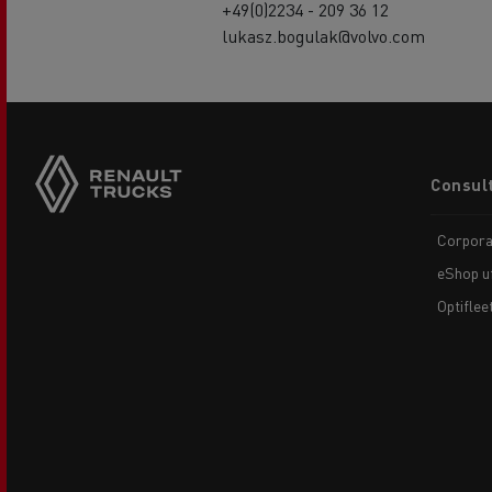
+49(0)2234 - 209 36 12
lukasz.bogulak@volvo.com
Footer
Consult
menu
Corpora
eShop uf
Optiflee