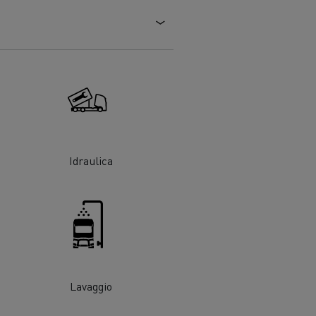
Risparmia carburante
one
are
Renault Trucks e la riduzione delle
emissioni di CO2
Idraulica
Lavaggio
adale
Raccolta rifiuti