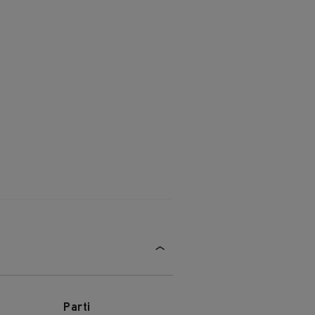
ave
riali
Parti