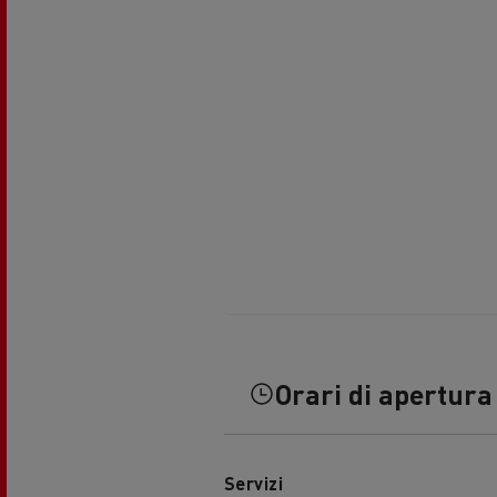
Trasporto di cisterne
Tra
Trasporto di calcestruzzo
M
Orari di apertura
Servizi