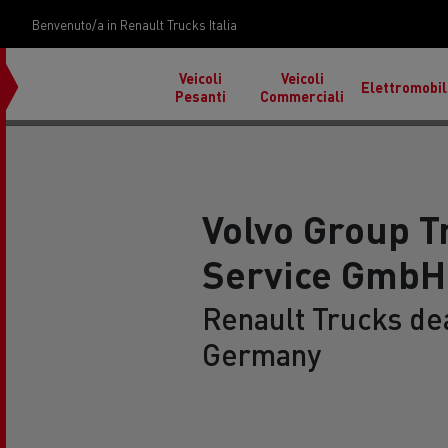
Benvenuto/a in Renault Trucks Italia
Veicoli
Veicoli
Elettromobil
Pesanti
Commerciali
Volvo Group T
Service GmbH
Renault Trucks de
Trasporto auto in Italia
Cond
in F
Germany
Materiali da costruzione sulle isole
Tras
Used Trucks by Renault
Renault Tr
Reunion
Renault Trucks E-Tech
Trucks
Renault Trucks Master Red
Programma
EDITION Esclusivo