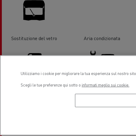
Sostituzione del vetro
Aria condizionata
Utilizziamo i cookie per migliorare la tua esperienza sul nostro sit
Distribuzione Veicoli
Assistenza e Riparazione Veicoli
Scegli le tue preferenze qui sotto o
informati meglio sui cookie.
Commerciali Leggeri
Commerciali