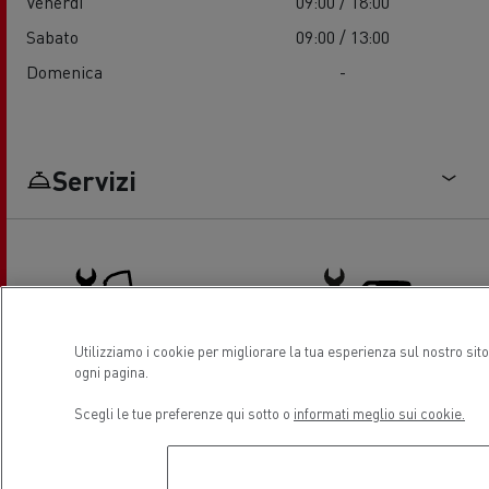
Venerdì
09:00 / 18:00
Sabato
09:00 / 13:00
Domenica
-
Servizi
Utilizziamo i cookie per migliorare la tua esperienza sul nostro sit
ogni pagina.
Servizio e riparazione Truck
Assistenza e Riparazione Veicoli
Scegli le tue preferenze qui sotto o
informati meglio sui cookie.
Commerciali