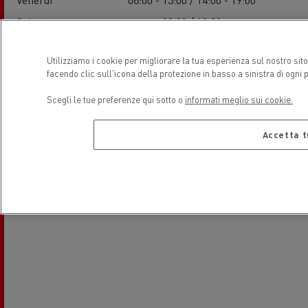
Sabato
08:00 / 12:30
Domenica
-
Utilizziamo i cookie per migliorare la tua esperienza sul nostro sit
facendo clic sull'icona della protezione in basso a sinistra di ogni 
Posizione
Scegli le tue preferenze qui sotto o
informati meglio sui cookie.
Accetta t