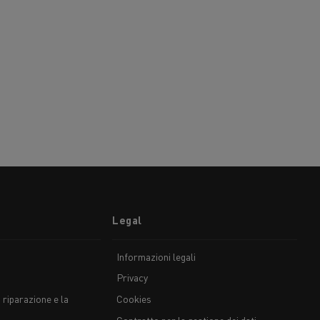
Legal
Informazioni legali
Privacy
 riparazione e la
Cookies
Contratto per la gestione dei dati