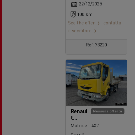
22/12/2025
100 km
See the offer
contatta
il venditore
Ref: 73220
Renaul
Nessuna offerta
t
Trucks
Motrice - 4X2
Midlu
Euro 2