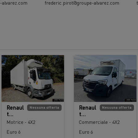
-alvarez.com
frederic.pirot@groupe-alvarez.com
Renaul
Renaul
Nessuna offerta
Nessuna offerta
t
t
Trucks
Trucks
Motrice - 4X2
Commerciale - 4X2
D 250
Maste
Euro 6
Euro 6
r 135