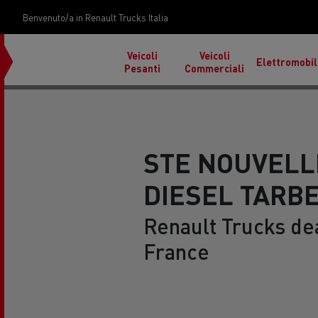
Benvenuto/a in Renault Trucks Italia
Veicoli
Veicoli
Elettromobil
Pesanti
Commerciali
STE NOUVELL
DIESEL TARB
Renault Trucks de
Trasporto auto in Italia
Cond
in F
France
Materiali da costruzione sulle isole
Tras
Used Trucks by Renault
Renault Tr
Reunion
Renault Trucks E-Tech
Trucks
Renault Trucks Master Red
Programma
EDITION Esclusivo