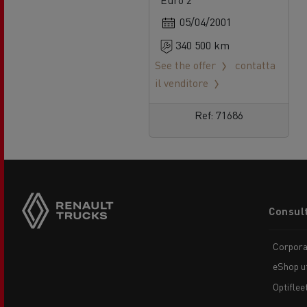
m 135
05/04/2001
340 500 km
See the offer
contatta
il venditore
Ref: 71686
Footer
Consult
menu
Corpora
eShop uf
Optiflee