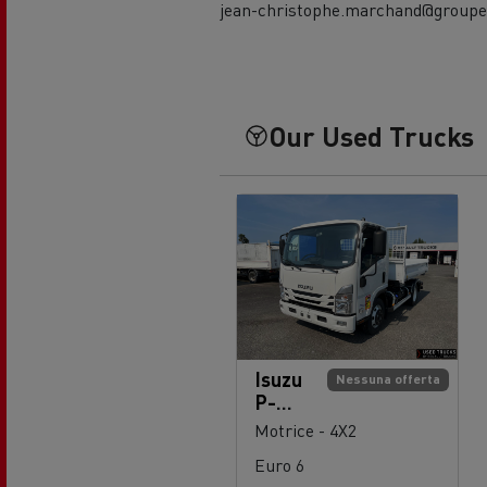
jean-christophe.marchand@groupe
Our Used Trucks
Isuzu
Nessuna offerta
P-
serie
Motrice - 4X2
190
Euro 6