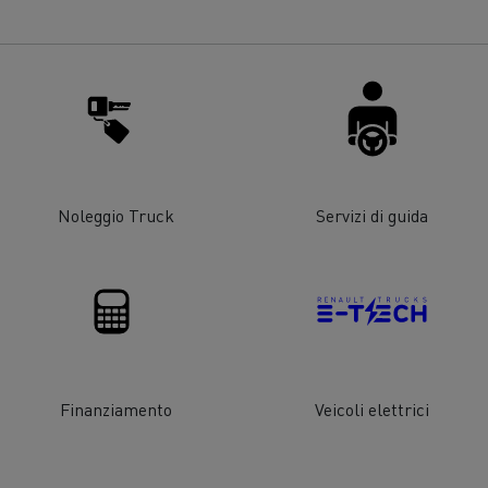
strumento di lavoro ben
ettato
oli sempre disponibili
Garanzia, riparazione e
manutenzione
azione degli autisti di camion
Manutenzione e riparazi
gia alternativa: quale per la
Energie per decarbonizz
Noleggio Truck
Servizi di guida
azienda?
Finanziamento
Veicoli elettrici
coli per la pulizia di fognature
Manutenzione str