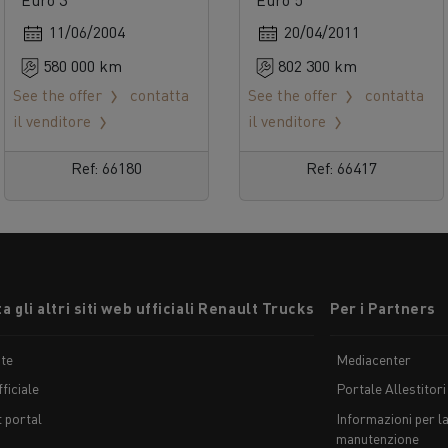
um
360
11/06/2004
20/04/2011
580 000 km
802 300 km
See the offer
contatta
See the offer
contatta
il venditore
il venditore
Ref: 66180
Ref: 66417
a gli altri siti web ufficiali Renault Trucks
Per i Partners
te
Mediacenter
ficiale
Portale Allestitori
t portal
Informazioni per la
manutenzione