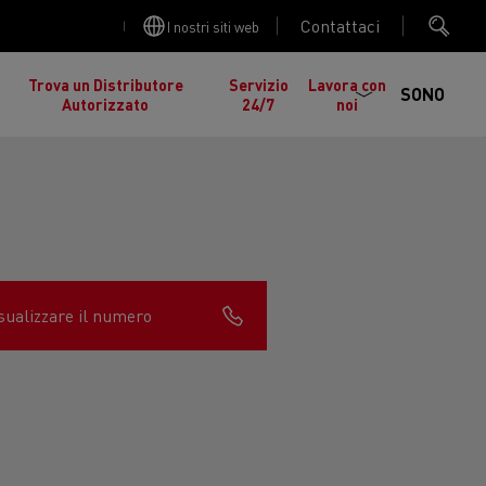
Contattaci
I nostri siti web
Trova un Distributore
Servizio
Lavora con
SONO
Autorizzato
24/7
noi
sualizzare il numero
cia
Manutenzione stradale in Lituania
gelati in
nault Trucks K
Renault Trucks C
ed EDITION