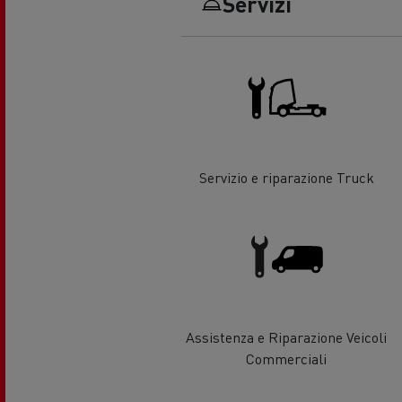
Servizi
La scelta di un LCV
Uno 
prog
Finanzamenti e assicurazioni
Veic
Optifuel Solutions
Form
Ener
Servizio e riparazione Truck
La nostra visione
mia 
Quale energia alternativa
scegliere per il vostro camion?
Assistenza e Riparazione Veicoli
Commerciali
Servizi di emergenza e antincendio
Vei