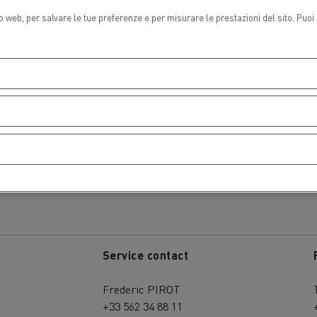
to web, per salvare le tue preferenze e per misurare le prestazioni del sito. Puo
sporto di legname
Trasporto in miniere e c
igliora le operazioni nei tuoi
Trasporto di mate
cantieri edili
Service contact
Frederic PIROT
+33 562 34 88 11