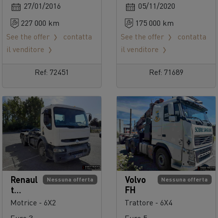
27/01/2016
05/11/2020
227 000 km
175 000 km
See the offer
contatta
See the offer
contatta
il venditore
il venditore
Ref: 72451
Ref: 71689
Renaul
Volvo
Nessuna offerta
Nessuna offerta
t
FH
Trucks
Motrice - 6X2
Trattore - 6X4
Premi
Euro 3
Euro 5