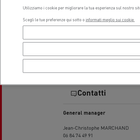
Utilizziamo i cookie per migliorare la tua esperienza sul nostro si
Trasporto di cisterne
Tra
Scegli le tue preferenze qui sotto o
informati meglio sui cookie.
Orari di apertura
Trasporto di calcestruzzo
M
Contatti
General manager
Jean-Christophe MARCHAND
06 84 74 49 91