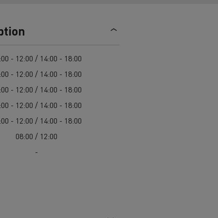
ici: scopri
Camion refrigerato elettrico:
s E-Tech
trasporto sostenibile di alimenti
Scoprite le offerte di
autocarri e
ption
freschi e surgelati
veicoli commerciali usati
,
l'occasione di Renault Trucks!
Una delle più ampie scelte di
ci
Renault Trucks risponde a tutte le
:00 - 12:00 / 14:00 - 18:00
modelli di trattori, autocarri e
vostre domande
:00 - 12:00 / 14:00 - 18:00
veicoli commerciali usati in
:00 - 12:00 / 14:00 - 18:00
Europa.
roduzione
:00 - 12:00 / 14:00 - 18:00
> Scopri le nostre offerte
:00 - 12:00 / 14:00 - 18:00
08:00 / 12:00
commerciali
Furgone per le consegne
-
t Trucks E-Tech D
Renault Trucks E-Tech D
Wide
mentari
Come ottimizzare la consegna