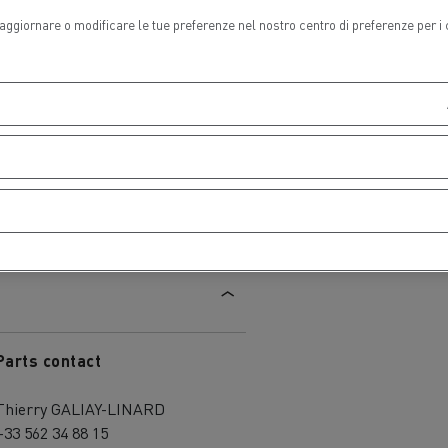
i aggiornare o modificare le tue preferenze nel nostro centro di preferenze per i
ave
riali
Parts contact
Thierry GALIAY-LINARD
+33 562 34 88 15