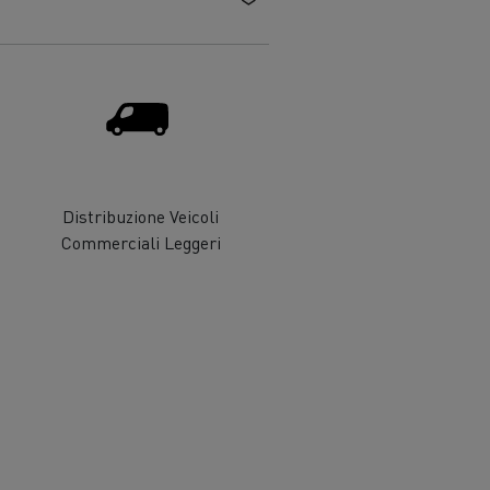
Risparmia carburante
one
are
Renault Trucks e la riduzione delle
Distribuzione Veicoli
emissioni di CO2
Commerciali Leggeri
adale
Raccolta rifiuti