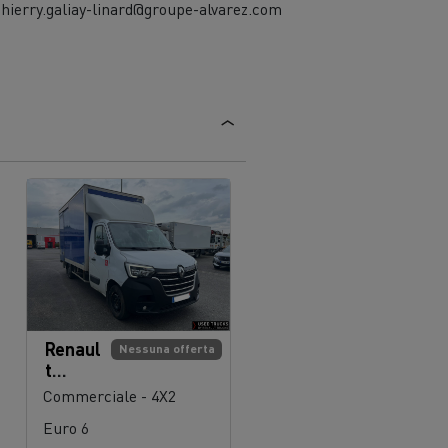
thierry.galiay-linard@groupe-alvarez.com
Renaul
Nessuna offerta
t
Trucks
Commerciale - 4X2
Maste
Euro 6
r 145