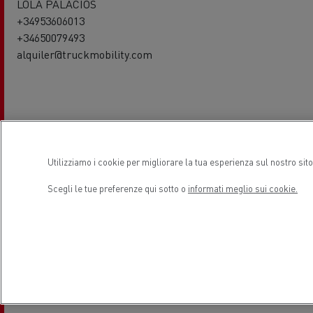
LOLA PALACIOS
+34953606013
+34650079493
alquiler@truckmobility.com
Used truck salesman
Utilizziamo i cookie per migliorare la tua esperienza sul nostro sit
ANTONIO ADORNA
Scegli le tue preferenze qui sotto o
informati meglio sui cookie.
+34953606013
+34653926291
ventas@santistebanvi.es
Our Used Trucks