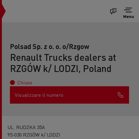
Menu
Polsad Sp. z o. o. o/Rzgow
Renault Trucks dealers at
RZGÓW k/ LODZI, Poland
Chiuso
Visualizzare il numero
UL. RUDZKA 35A
95-030 RZGÓW k/ LODZI