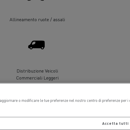
Allineamento ruote / assali
arlsberg
CEM Ambiente
l veicolo
Trasporto merci
Distribuzione Veicoli
Commerciali Leggeri
i aggiornare o modificare le tue preferenze nel nostro centro di preferenze per i
Accetta tutti 