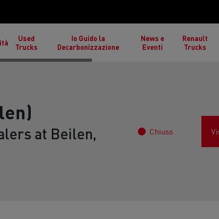
Used
Io Guido la
News e
Renault
ità
Trucks
Decarbonizzazione
Eventi
Trucks
len)
lers at Beilen,
Chiuso
Vi
izioni atmosferiche estreme
Cantieri stradali in Fran
inlandia
porto di legname in Scozia
Trasporti di alimenti sur
ucks T High
Renault Trucks T
Re
Spagna
Renault Trucks Master Red
Renault Trucks Trafic R
EDITION