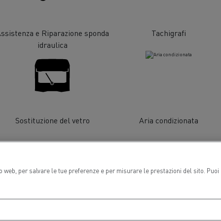
ssistenza e Riparazione sponda
Tachigrafi
idraulica
Gruppo Delanchy
Feldschlösschen - C
ogno di un ingegnere
Design: la rivoluzione de
elettrico
orto lunga distanza
Trasporto auto
Sostituzione del vetro
Aria condizionata
ch Transports: veicoli a gas
rale
to web, per salvare le tue preferenze e per misurare le prestazioni del sito. Puo
Veicoli elettrici