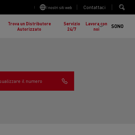
Contattaci
I nostri siti web
Trova un Distributore
Servizio
Lavora con
SONO
Autorizzato
24/7
noi
sualizzare il numero
cia
Manutenzione stradale in Lituania
gelati in
nault Trucks K
Renault Trucks C
ed EDITION