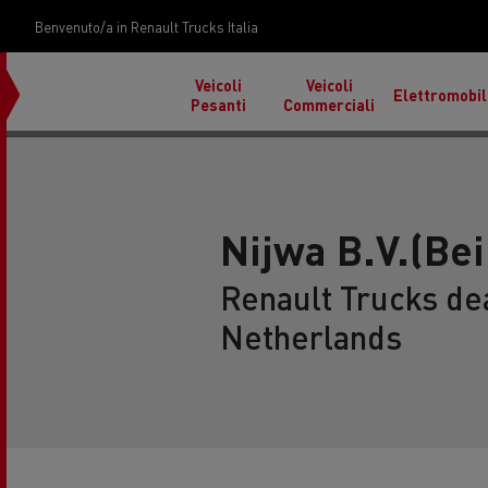
Benvenuto/a in Renault Trucks Italia
Veicoli
Veicoli
Elettromobil
Pesanti
Commerciali
Nijwa B.V.(Bei
Renault Trucks dea
Netherlands
Trasporto auto in Italia
Cond
in F
Materiali da costruzione sulle isole
Tras
Used Trucks by Renault
Renault Tr
Reunion
Renault Trucks E-Tech
Trucks
Renault Trucks Master Red
Programma
EDITION Esclusivo