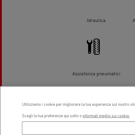
Idraulica
A
Guerlain
Il leasing Renault Trucks Financial
Il s
Services
Trasporto refrigerato
Trasp
Assistenza pneumatici
Hout
Guidare veicoli a CNG
natu
Utilizziamo i cookie per migliorare la tua esperienza sul nostro si
Scegli le tue preferenze qui sotto o
informati meglio sui cookie.
Assistenza e Riparazione Veicoli
Commerciali