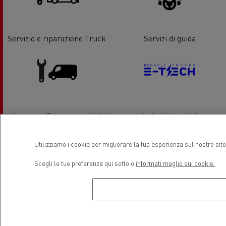
Servizio e riparazione Truck
Servizi di guida
Assistenza e Riparazione Veicoli
Veicoli elettrici
Commerciali
Utilizziamo i cookie per migliorare la tua esperienza sul nostro sit
Posizione
Scegli le tue preferenze qui sotto o
informati meglio sui cookie.