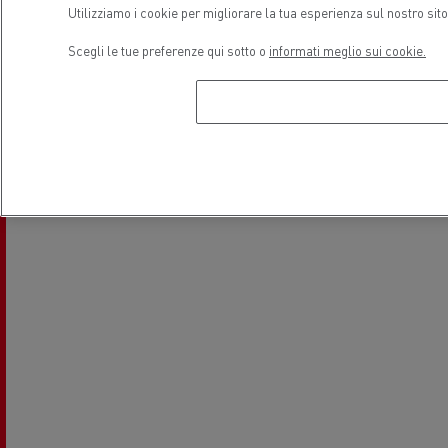
Utilizziamo i cookie per migliorare la tua esperienza sul nostro sit
Scegli le tue preferenze qui sotto o
informati meglio sui cookie.
Veicoli elettrici
Posizione