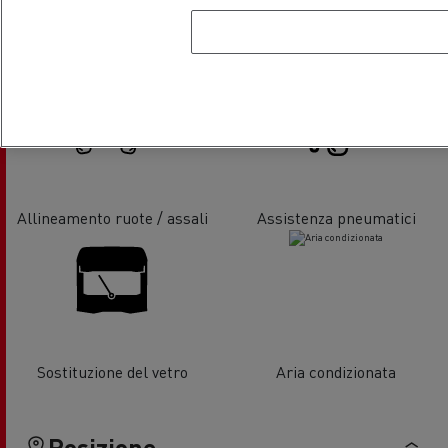
Assistenza e Riparazione
Tachigrafi
sponda idraulica
Allineamento ruote / assali
Assistenza pneumatici
Sostituzione del vetro
Aria condizionata
Posizione