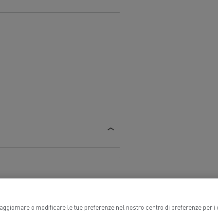
Risparmia carburante
one
are
Renault Trucks e la riduzione delle
emissioni di CO2
adale
Raccolta rifiuti
i aggiornare o modificare le tue preferenze nel nostro centro di preferenze per i