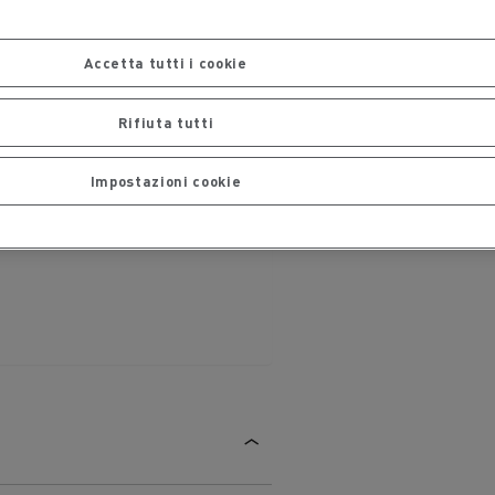
Accetta tutti i cookie
arlsberg
CEM Ambiente
Rifiuta tutti
Impostazioni cookie
l veicolo
Trasporto merci