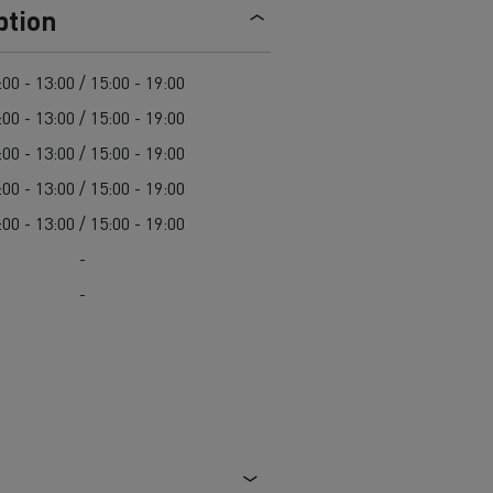
ption
ici: scopri
Camion refrigerato elettrico:
s E-Tech
trasporto sostenibile di alimenti
Scoprite le offerte di
autocarri e
freschi e surgelati
veicoli commerciali usati
,
:00 - 13:00 / 15:00 - 19:00
l'occasione di Renault Trucks!
:00 - 13:00 / 15:00 - 19:00
Una delle più ampie scelte di
ci
Renault Trucks risponde a tutte le
:00 - 13:00 / 15:00 - 19:00
modelli di trattori, autocarri e
vostre domande
veicoli commerciali usati in
:00 - 13:00 / 15:00 - 19:00
Europa.
:00 - 13:00 / 15:00 - 19:00
roduzione
-
> Scopri le nostre offerte
-
commerciali
Furgone per le consegne
t Trucks E-Tech D
Renault Trucks E-Tech D
Wide
mentari
Come ottimizzare la consegna