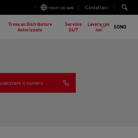
Contattaci
I nostri siti web
Trova un Distributore
Servizio
Lavora con
SONO
Autorizzato
24/7
noi
sualizzare il numero
cia
Manutenzione stradale in Lituania
gelati in
nault Trucks K
Renault Trucks C
ed EDITION