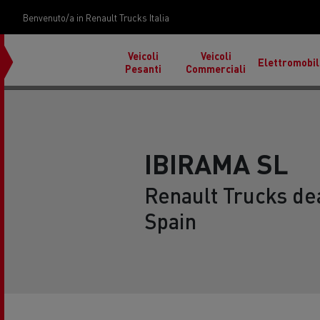
Benvenuto/a in Renault Trucks Italia
Veicoli
Veicoli
Elettromobil
Pesanti
Commerciali
IBIRAMA SL
Renault Trucks dea
Spain
Trasporto auto in Italia
Cond
in F
Materiali da costruzione sulle isole
Tras
Used Trucks by Renault
Renault Tr
Reunion
Renault Trucks E-Tech
Trucks
Renault Trucks Master Red
Programma
EDITION Esclusivo