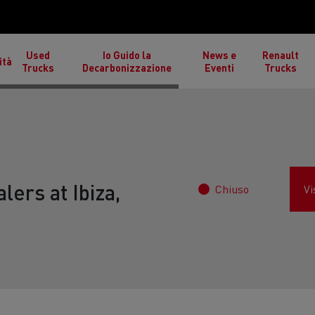
Used
Io Guido la
News e
Renault
ità
Trucks
Decarbonizzazione
Eventi
Trucks
lers at Ibiza,
Chiuso
Vi
izioni atmosferiche estreme
Cantieri stradali in Fran
inlandia
porto di legname in Scozia
Trasporti di alimenti sur
ucks T High
Renault Trucks T
Re
Spagna
Renault Trucks Master Red
Renault Trucks Trafic R
EDITION