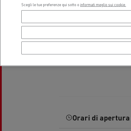
Scegli le tue preferenze qui sotto o
informati meglio sui cookie.
Guerlain
Il leasing Renault Trucks Financial
Il s
Services
Trasporto refrigerato
Trasp
Hout
Guidare veicoli a CNG
natu
Orari di apertura