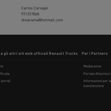
Carlos Carvajal
971317868
ibizarama@hotmail.com
a gli altri siti web ufficiali Renault Trucks
Per i Partners
te
Mediacenter
ficiale
Portale Allestitori
t portal
Informazioni per la
manutenzione