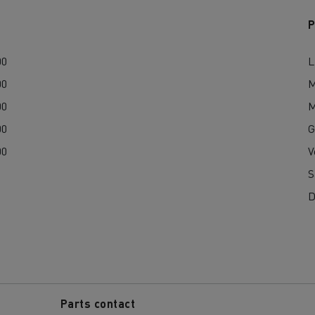
sporto di legname
Trasporto in miniere e c
P
00
L
00
M
00
M
00
G
00
V
S
igliora le operazioni nei tuoi
Trasporto di mate
D
cantieri edili
Parts contact