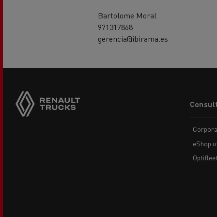
Bartolome Moral
971317868
gerencia@ibirama.es
Footer
Consult
menu
Corpora
eShop uf
Optiflee