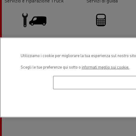
Servizio e riparazione Truck
Servizi di guida
Assistenza e Riparazione Veicoli
Finanziamento
Commerciali
Utilizziamo i cookie per migliorare la tua esperienza sul nostro sit
Scegli le tue preferenze qui sotto o
informati meglio sui cookie.
Posizione