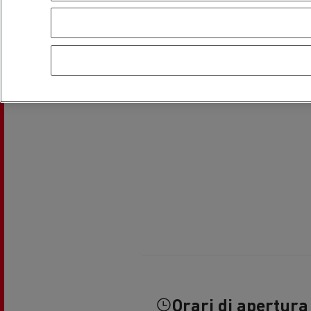
Trasporto di cisterne
Tra
Trasporto di calcestruzzo
M
Orari di apertura