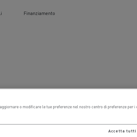
i
Finanziamento
arlsberg
CEM Ambiente
l veicolo
Trasporto merci
i aggiornare o modificare le tue preferenze nel nostro centro di preferenze per i
Accetta tutti 