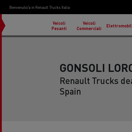
Benvenuto/a in Renault Trucks Italia
Veicoli
Veicoli
Elettromobil
Pesanti
Commerciali
GONSOLI LOR
Renault Trucks dea
Spain
Trasporto auto in Italia
Cond
in F
Materiali da costruzione sulle isole
Tras
Used Trucks by Renault
Renault Tr
Reunion
Renault Trucks E-Tech
Trucks
Renault Trucks Master Red
Programma
EDITION Esclusivo