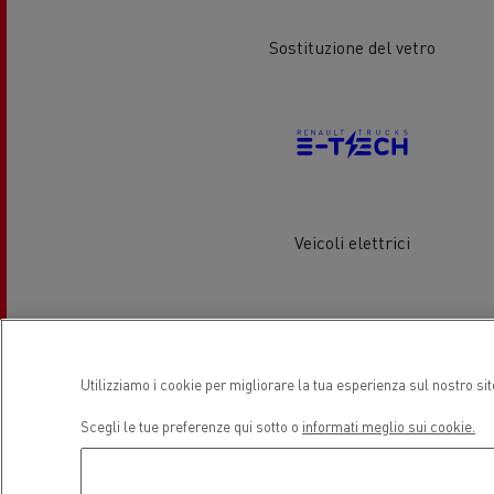
Sostituzione del vetro
Guerlain
Il leasing Renault Trucks Financial
Il s
Services
Veicoli elettrici
Trasporto refrigerato
Trasp
Hout
Guidare veicoli a CNG
natu
Posizione
Utilizziamo i cookie per migliorare la tua esperienza sul nostro si
Scegli le tue preferenze qui sotto o
informati meglio sui cookie.