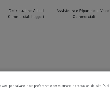
Distribuzione Veicoli
Assistenza e Riparazione Veicol
Commerciali Leggeri
Commerciali
Gruppo Delanchy
Feldschlösschen - C
ogno di un ingegnere
Design: la rivoluzione de
elettrico
orto lunga distanza
Trasporto auto
ch Transports: veicoli a gas
rale
to web, per salvare le tue preferenze e per misurare le prestazioni del sito. Puo