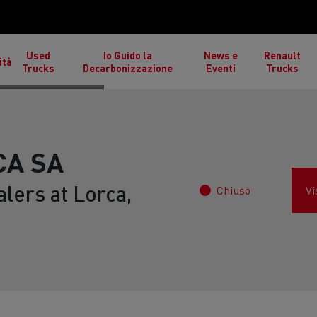
Used
Io Guido la
News e
Renault
ità
Trucks
Decarbonizzazione
Eventi
Trucks
CA SA
lers at Lorca,
Chiuso
Vi
izioni atmosferiche estreme
Cantieri stradali in Fran
inlandia
porto di legname in Scozia
Trasporti di alimenti sur
ucks T High
Renault Trucks T
Re
Spagna
Renault Trucks Master Red
Renault Trucks Trafic R
EDITION