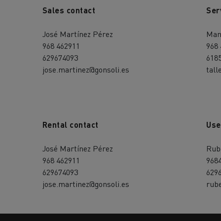
Sales contact
Ser
José Martínez Pérez
Man
968 462911
968
629674093
618
jose.martinez@gonsoli.es
tall
Rental contact
Use
José Martínez Pérez
Rub
968 462911
968
629674093
629
jose.martinez@gonsoli.es
rube