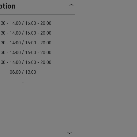
ption
ici: scopri
Camion refrigerato elettrico:
s E-Tech
trasporto sostenibile di alimenti
Scoprite le offerte di
autocarri e
freschi e surgelati
veicoli commerciali usati
,
:30 - 14:00 / 16:00 - 20:00
l'occasione di Renault Trucks!
:30 - 14:00 / 16:00 - 20:00
Una delle più ampie scelte di
ci
Renault Trucks risponde a tutte le
:30 - 14:00 / 16:00 - 20:00
modelli di trattori, autocarri e
vostre domande
veicoli commerciali usati in
:30 - 14:00 / 16:00 - 20:00
Europa.
:30 - 14:00 / 16:00 - 20:00
roduzione
08:00 / 13:00
> Scopri le nostre offerte
-
commerciali
Furgone per le consegne
t Trucks E-Tech D
Renault Trucks E-Tech D
Wide
mentari
Come ottimizzare la consegna