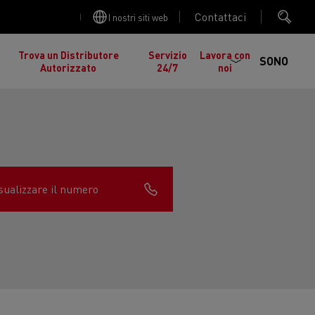
Contattaci
I nostri siti web
Trova un Distributore
Servizio
Lavora con
SONO
Autorizzato
24/7
noi
sualizzare il numero
cia
Manutenzione stradale in Lituania
gelati in
nault Trucks K
Renault Trucks C
ed EDITION