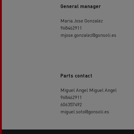
General manager
Maria Jose Gonzalez
968462911
mjose.gonzalez@gonsoli.es
Parts contact
Miguel Angel Miguel Angel
968462911
606357492
miguel.soto@gonsoli.es