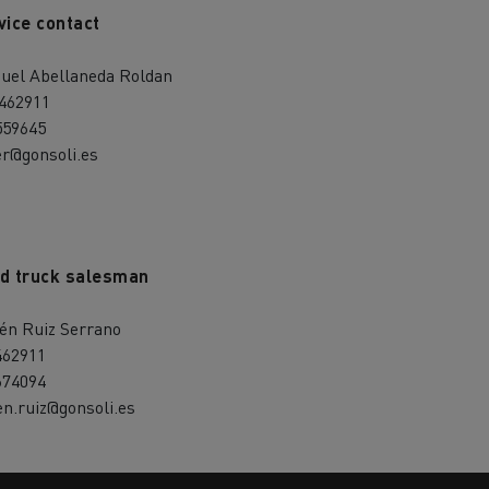
vice contact
uel Abellaneda Roldan
 462911
559645
er@gonsoli.es
d truck salesman
én Ruiz Serrano
462911
674094
n.ruiz@gonsoli.es