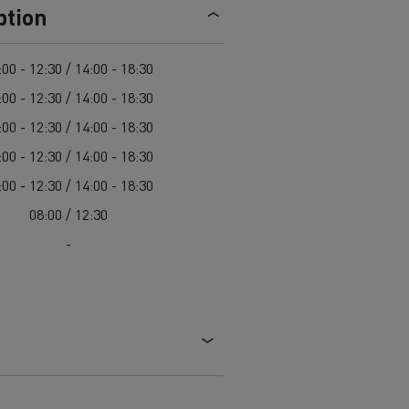
ption
ici: scopri
Camion refrigerato elettrico:
s E-Tech
trasporto sostenibile di alimenti
Scoprite le offerte di
autocarri e
freschi e surgelati
veicoli commerciali usati
,
:00 - 12:30 / 14:00 - 18:30
l'occasione di Renault Trucks!
:00 - 12:30 / 14:00 - 18:30
Una delle più ampie scelte di
ci
Renault Trucks risponde a tutte le
vostre domande
:00 - 12:30 / 14:00 - 18:30
modelli di trattori, autocarri e
veicoli commerciali usati in
:00 - 12:30 / 14:00 - 18:30
Europa.
:00 - 12:30 / 14:00 - 18:30
roduzione
08:00 / 12:30
> Scopri le nostre offerte
-
commerciali
Furgone per le consegne
t Trucks E-Tech D
Renault Trucks E-Tech D
Wide
mentari
Come ottimizzare la consegna