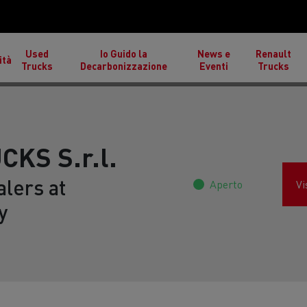
Used
Io Guido la
News e
Renault
ità
Trucks
Decarbonizzazione
Eventi
Trucks
CKS S.r.l.
lers at
Aperto
Vi
y
izioni atmosferiche estreme
Cantieri stradali in Fran
inlandia
porto di legname in Scozia
Trasporti di alimenti sur
ucks T High
Renault Trucks T
Re
Spagna
Renault Trucks Master Red
Renault Trucks Trafic R
EDITION