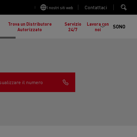
Contattaci
I nostri siti web
Trova un Distributore
Servizio
Lavora con
SONO
Autorizzato
24/7
noi
sualizzare il numero
cia
Manutenzione stradale in Lituania
gelati in
nault Trucks K
Renault Trucks C
ed EDITION