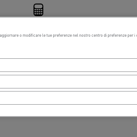
Risparmia carburante
oi aggiornare o modificare le tue preferenze nel nostro centro di preferenze per
i
Finanziamento
one
are
Renault Trucks e la riduzione delle
emissioni di CO2
adale
Raccolta rifiuti