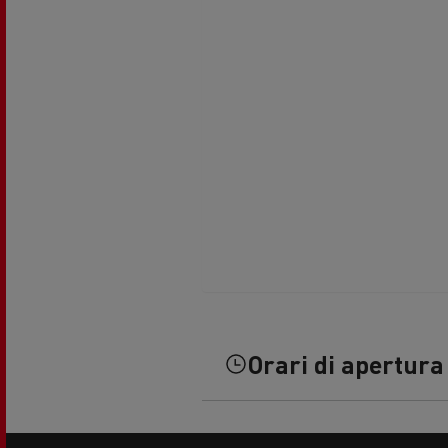
Guerlain
Il leasing Renault Trucks Financial
Il s
Services
Trasporto refrigerato
Trasp
Hout
Guidare veicoli a CNG
natu
Orari di apertura