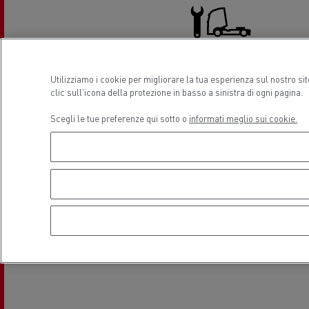
La scelta di un LCV
Uno 
prog
Finanzamenti e assicurazioni
Veic
Utilizziamo i cookie per migliorare la tua esperienza sul nostro si
Servizio e riparazione Truck
clic sull'icona della protezione in basso a sinistra di ogni pagina.
Scegli le tue preferenze qui sotto o
informati meglio sui cookie.
Optifuel Solutions
Form
Ener
La nostra visione
mia 
Posizione
Quale energia alternativa
scegliere per il vostro camion?
Servizi di emergenza e antincendio
Vei