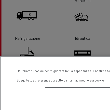
Rimorchi
Refrigerazione
Idraulica
Utilizziamo i cookie per migliorare la tua esperienza sul nostro sit
Assistenza e Riparazione
Tachigrafi
Scegli le tue preferenze qui sotto o
informati meglio sui cookie.
sponda idraulica