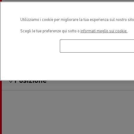
Finanziamento
Veicoli elettrici
Utilizziamo i cookie per migliorare la tua esperienza sul nostro sit
Scegli le tue preferenze qui sotto o
informati meglio sui cookie.
Used Trucks by Renault Trucks
Posizione