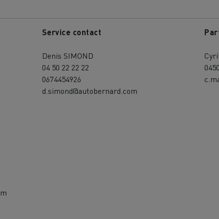
Service contact
Par
Denis SIMOND
Cyr
04 50 22 22 22
045
0674454926
c.m
d.simond@autobernard.com
om