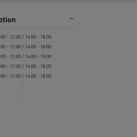
ici: scopri
Camion refrigerato elettrico:
s E-Tech
trasporto sostenibile di alimenti
Scoprite le offerte di
autocarri e
ption
freschi e surgelati
veicoli commerciali usati
,
l'occasione di Renault Trucks!
Una delle più ampie scelte di
ci
Renault Trucks risponde a tutte le
:00 - 12:00 / 14:00 - 18:00
modelli di trattori, autocarri e
vostre domande
:00 - 12:00 / 14:00 - 18:00
veicoli commerciali usati in
:00 - 12:00 / 14:00 - 18:00
Europa.
roduzione
:00 - 12:00 / 14:00 - 18:00
> Scopri le nostre offerte
:00 - 12:00 / 14:00 - 18:00
-
commerciali
Furgone per le consegne
-
t Trucks E-Tech D
Renault Trucks E-Tech D
Wide
mentari
Come ottimizzare la consegna