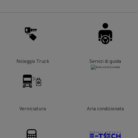
strumento di lavoro ben
ettato
oli sempre disponibili
Garanzia, riparazione e
manutenzione
azione degli autisti di camion
Manutenzione e riparazi
gia alternativa: quale per la
Energie per decarbonizz
Noleggio Truck
Servizi di guida
azienda?
Verniciatura
Aria condizionata
coli per la pulizia di fognature
Manutenzione str