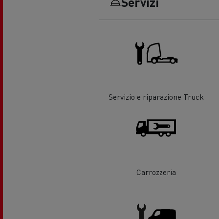
Servizi
La scelta di un LCV
Uno 
prog
Finanzamenti e assicurazioni
Veic
Optifuel Solutions
Form
Ener
Servizio e riparazione Truck
La nostra visione
mia 
Quale energia alternativa
scegliere per il vostro camion?
Carrozzeria
Servizi di emergenza e antincendio
Vei