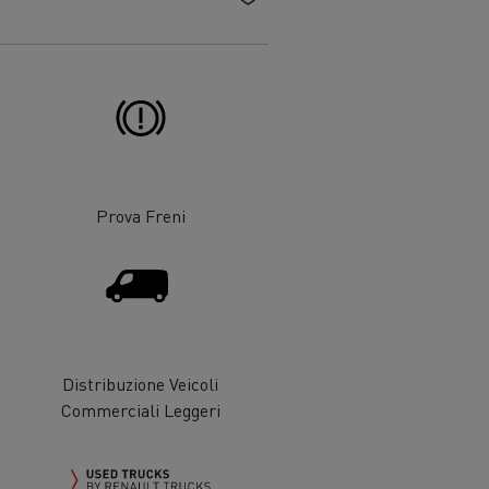
Risparmia carburante
one
are
Renault Trucks e la riduzione delle
Prova Freni
emissioni di CO2
Distribuzione Veicoli
Commerciali Leggeri
adale
Raccolta rifiuti