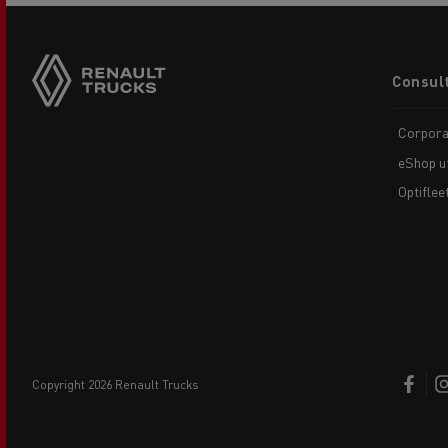
Footer
Consult
menu
Corpora
eShop uf
Optiflee
copyright 2026 Renault Trucks