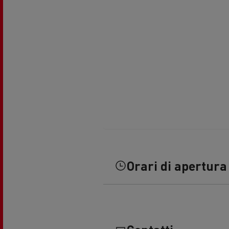
Trasporto di cisterne
Tra
Trasporto di calcestruzzo
M
Orari di apertura