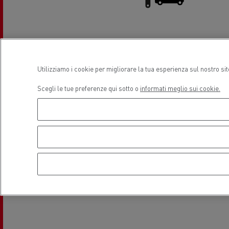
Assistenza e Riparazione Veicoli
Guerlain
Commerciali
Utilizziamo i cookie per migliorare la tua esperienza sul nostro si
Scegli le tue preferenze qui sotto o
informati meglio sui cookie.
Il leasing Renault Trucks Financial
Il s
Posizione
Services
Trasporto refrigerato
Trasp
Hout
Guidare veicoli a CNG
natu