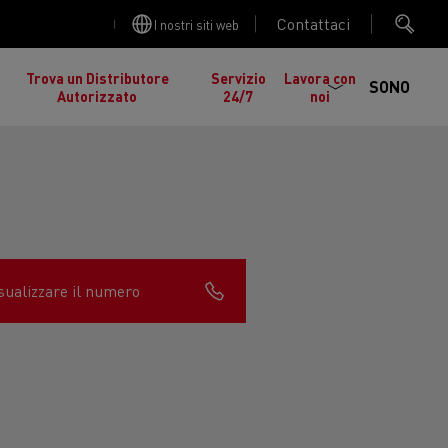
Contattaci
I nostri siti web
Trova un Distributore
Servizio
Lavora con
SONO
Autorizzato
24/7
noi
sualizzare il numero
cia
Manutenzione stradale in Lituania
gelati in
nault Trucks K
Renault Trucks C
ed EDITION