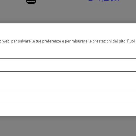
Finanziamento
Veicoli elettrici
Gruppo Delanchy
Feldschlösschen - C
to web, per salvare le tue preferenze e per misurare le prestazioni del sito. Puo
ogno di un ingegnere
Design: la rivoluzione de
elettrico
orto lunga distanza
Trasporto auto
ch Transports: veicoli a gas
rale