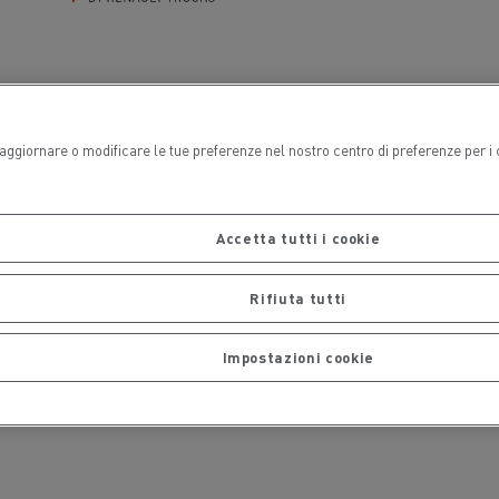
Used Trucks by Renault Trucks
arlsberg
CEM Ambiente
i aggiornare o modificare le tue preferenze nel nostro centro di preferenze per i
l veicolo
Accetta tutti i cookie
Trasporto merci
Rifiuta tutti
Impostazioni cookie