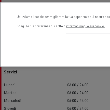
Lunedì
08:00 / 17:30
Martedì
08:00 / 17:30
Utilizziamo i cookie per migliorare la tua esperienza sul nostro sit
Mercoledì
08:00 / 17:30
Scegli le tue preferenze qui sotto o
informati meglio sui cookie.
Giovedì
08:00 / 17:30
Venerdì
08:00 / 17:30
Sabato
-
Domenica
-
Servizi
Lunedì
06:00 / 24:00
Martedì
06:00 / 24:00
Mercoledì
06:00 / 24:00
Giovedì
06:00 / 24:00