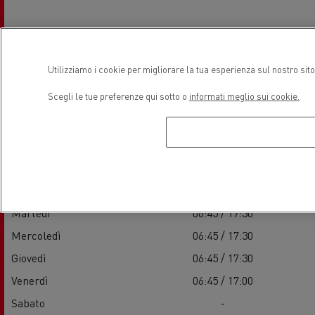
Utilizziamo i cookie per migliorare la tua esperienza sul nostro sit
Orari di apertura
Scegli le tue preferenze qui sotto o
informati meglio sui cookie.
Vendite
Lunedì
06:45 / 17:30
Martedì
06:45 / 17:30
Mercoledì
06:45 / 17:30
Giovedì
06:45 / 17:30
Venerdì
06:45 / 17:00
Sabato
-